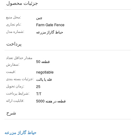
جزئیات محصول
محل منبع:
چين
نام تجاری:
Farm Gate Fence
شماره مدل:
حیاط گاراژ مزرعه
پرداخت
مقدار حداقل تعداد
50 قطعه
سفارش:
قیمت:
negotiable
جزئیات بسته بندی:
فله یا پالت
زمان تحویل:
25
شرایط پرداخت:
T/T
قابلیت ارائه:
5000 قطعه در هفته
شرح
حیاط گاراژ مزرعه