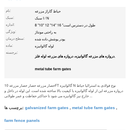
نام:
حیاط گاراژ مزرعه
سبک:
سبک I / N
اندازه:
8 "10" 12 "14" 16 "طول در دسترس است
ویژگی:
به راحتی مونتاژ
سطح درمان:
پودر پوشش داده شده
ماده:
لوله گالوانیزه
برجسته:
,
دروازه های مزرعه گالوانیزه، دروازه های مزرعه لوله فلز
metal tube farm gates
حصار مزرعه حصار حصار مزرعه 10FT گالوانیزه N نوع فولادی به استرالیا حیاط
دروازه مزرعه این از لوله گالوانیزه با کیفیت بالا ساخته شده است. این لوله در داخل و
خارج نیز گالوانیزه می شود تا حداکثر حفاظت و عمر طولانی ...
,
,
برچسب ها:
galvanized farm gates
metal tube farm gates
farm fence panels