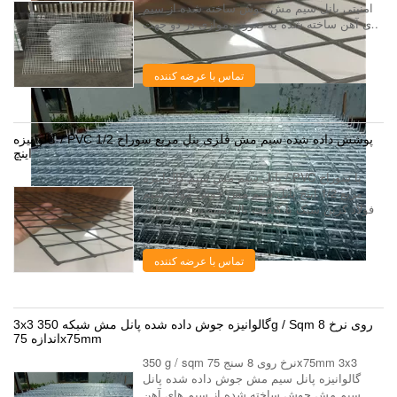
امنیتی پانل سیم مش جوش ساخته شده از سیم
های آهن ساخته شده به صورت موازی در دو جهت
متعامد، با نقاط تماس جوش داده شده بین سیم
های فرایند جوش الکتریکی (نقطه جوش) با
دستگ...
تماس با عرضه کننده
گالوانیزه / PVC پوشش داده شده سیم مش فلزی پنل مربع سوراخ 1/2
اینچ
پانل سیم مش سیم گالوانیزه / PVC با سوراخ
مربع 1/2 اینچ پانل سیم مش جوش مواد: سیم
فولاد کربن سبک با کیفیت بالا بسته بندی: با کاغذ
ضد آب و فیلم پلاستیکی، یا به عنوان درخواست
مشتری، تار شده است فرآیند تولید: گالوا...
تماس با عرضه کننده
3x3 گالوانیزه جوش داده شده پانل مش شبکه 350g / Sqm روی نرخ 8
اندازه 75x75mm
350 g / sqm نرخ روی 8 سنج 75x75mm 3x3
گالوانیزه پانل سیم مش جوش داده شده پانل
سیم مش جوش ساخته شده از سیم های آهن