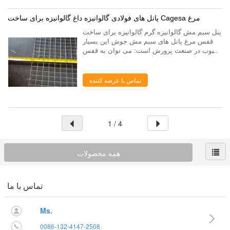
پانل های فولادی گالوانیزه داغ گالوانیزه برای ساخت Cagesa مرغ
پنل سیم مش گالوانیزه گرم گالوانیزه برای ساخت
قفس مرغ پانل های سیم مش جوش این بسیار
محبوب در صنعت پرورش است: می توان به قفس
های حیوانی مختلف و یا حصار برای پرورش با
عالی آن ضد خوردگی اموال ساخته شده است.
پوشش رو...
تماس با عرضه کننده
1 / 4
همه محصولات
تماس با ما
Ms.
0086-132-4147-2508