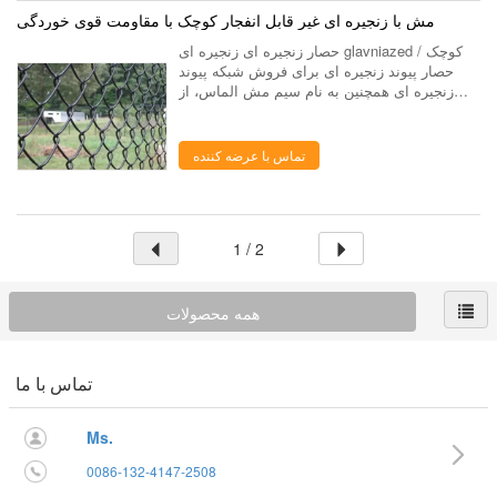
مش با زنجیره ای غیر قابل انفجار کوچک با مقاومت قوی خوردگی
حصار زنجیره ای زنجیره ای glavniazed کوچک /
حصار پیوند زنجیره ای برای فروش شبکه پیوند
زنجیره ای همچنین به نام سیم مش الماس، از
سیم فولادی با کیفیت بالا، با یک دستگاه با دقت بالا
سیم پیچ بافته شده است. حصار پیوند ...
تماس با عرضه کننده
1 / 2
همه محصولات
تماس با ما
Ms.
0086-132-4147-2508