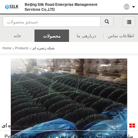
Beijing Silk Road Enterprise Management
Services Co.,LTD
اطلاعات تماس
دربارهی ما
خانه
محصولات
>
>
شبکه زنجیره ای
Products
Home
شبکه زنجیره ای
Pvc پوشش گالوانیزه زنجیره ای مش نرده الماس سیم مش 25x25 میلی